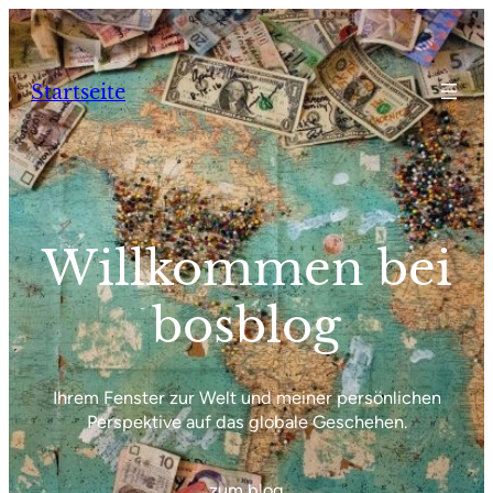
Zum
Inhalt
springen
Startseite
Willkommen bei
bosblog
Ihrem Fenster zur Welt und meiner persönlichen
Perspektive auf das globale Geschehen.
zum blog