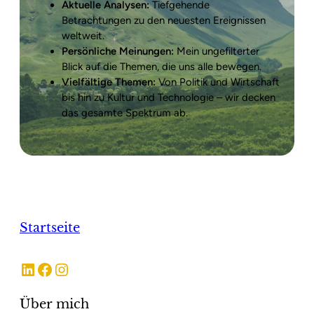
Aktuelle Analysen:
Tiefgehende
Betrachtungen zu den neuesten Ereignissen
weltweit.
Persönliche Meinungen:
Mein ungefilterter
Blick auf die Themen, die uns alle bewegen.
Vielfältige Themen:
Von Politik und Wirtschaft
bis hin zu Kultur und Technologie – wir decken
das gesamte Spektrum ab.
Startseite
LinkedIn
Facebook
Instagram
Über mich