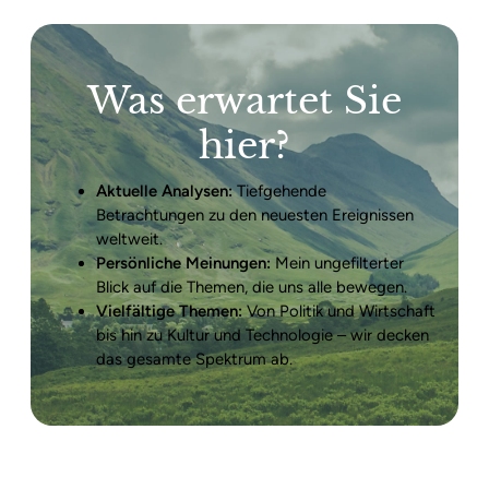
Was erwartet Sie
hier?
Aktuelle Analysen:
Tiefgehende
Betrachtungen zu den neuesten Ereignissen
weltweit.
Persönliche Meinungen:
Mein ungefilterter
Blick auf die Themen, die uns alle bewegen.
Vielfältige Themen:
Von Politik und Wirtschaft
bis hin zu Kultur und Technologie – wir decken
das gesamte Spektrum ab.