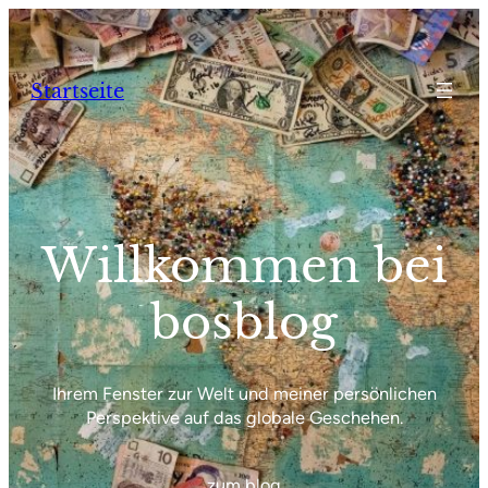
Zum
Inhalt
springen
Startseite
Willkommen bei
bosblog
Ihrem Fenster zur Welt und meiner persönlichen
Perspektive auf das globale Geschehen.
zum blog